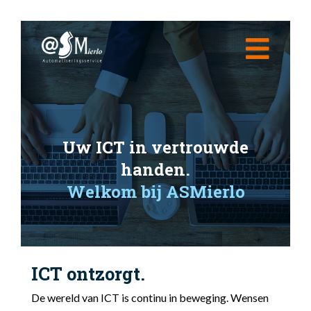
Home
Over ons
Diensten
Uw ICT in vertrouwde
Cloud
handen.
Tips van ASMierlo
Cloud Fileserver
Welkom bij ASMierlo
Cloud Desktop
Support
Cloud Telefonie
Contact
Cloud Platform
ICT ontzorgt.
De wereld van ICT is continu in beweging. Wensen